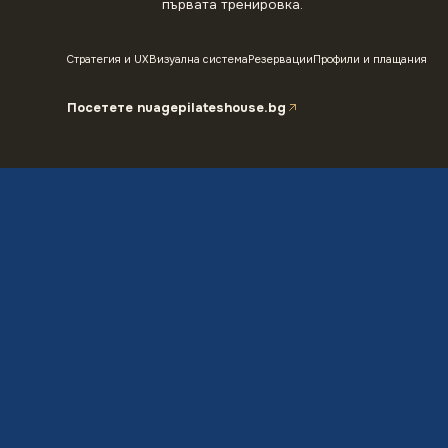
първата тренировка.
Стратегия и UX
Визуална система
Резервации
Профили и плащания
Посетете
nuagepilateshouse.bg