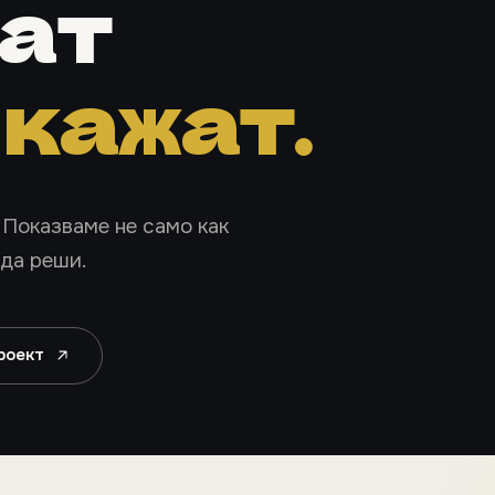
мат
а
кажат.
Реални десктоп и мобилен изглед на пр
 Показваме не само как
 да реши.
роект