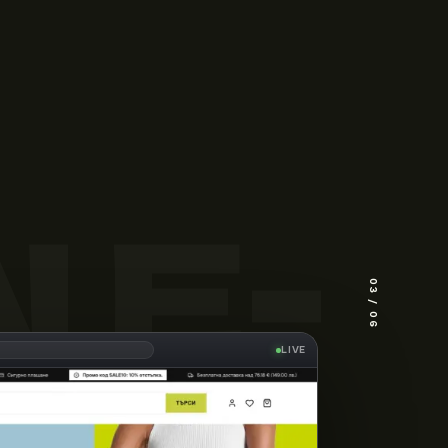
N E
03
/
06
роекта
Sconto Arena
.
LIVE