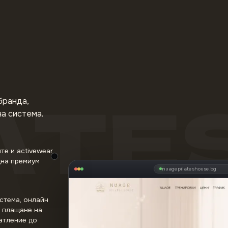
ATES
бранда,
на система.
те и activewear
дна премиум
Реални десктоп и мобилен изглед на п
nuagepilateshouse.bg
стема, онлайн
и плащане на
атление до