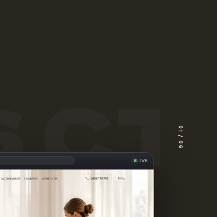
 СТ
01
/
06
роекта
NUAGE
.
LIVE