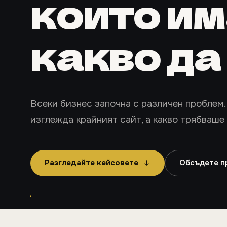
които и
какво д
Всеки бизнес започна с различен проблем.
изглежда крайният сайт, а какво трябваше
Разгледайте кейсовете
Обсъдете п