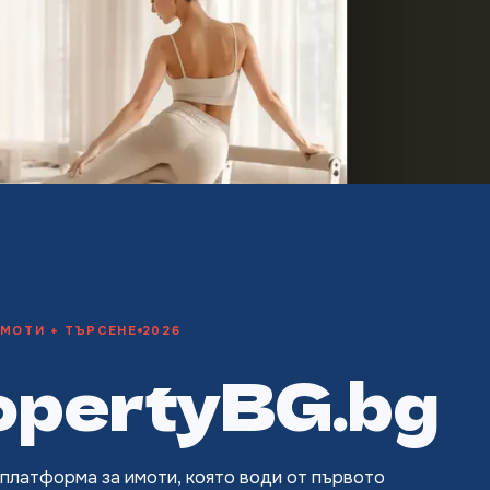
МОТИ + ТЪРСЕНЕ
2026
opertyBG.bg
платформа за имоти, която води от първото