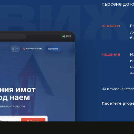
ВИЖ
търсене до к
Р
ПРОБЛЕМ
д
opertyBG.bg
.
LIVE
б
И
РЕШЕНИЕ
и
е
з
UX и търсене
Катало
Посетете
prop