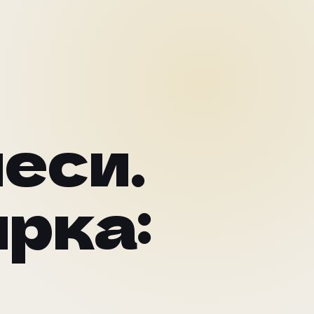
еси.
ярка:
ПОСЛЕДЕН ПРОЕКТ
NUAGE
Pilates студио + резервации