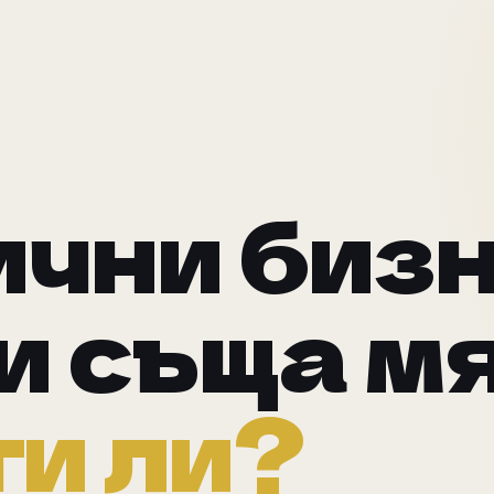
чни бизн
и съща м
и ли?