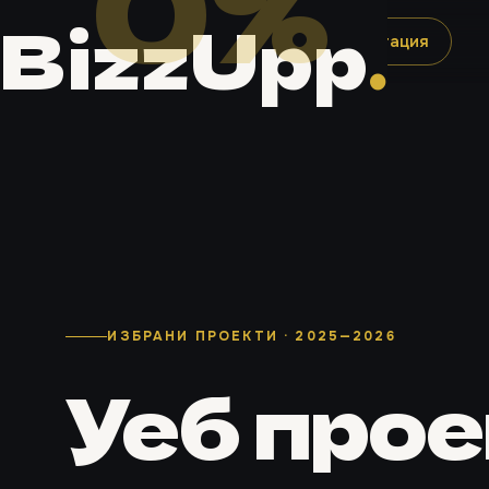
0
%
BizzUpp
.
BizzUpp
.
Проекти
Услуги
Консултация
ИЗБРАНИ ПРОЕКТИ · 2025—2026
Уеб прое