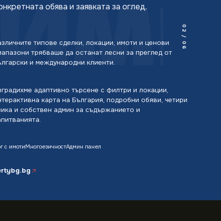
ИМИ 
онкретната обява и заявката за оглед.
02
/
азличните типове сделки, локации, имоти и ценови
06
иапазони трябваше да останат лесни за преглед от
ългарски и международни клиенти.
зградихме адаптивно търсене с филтри и локации,
нтерактивна карта на България, подробни обяви, четири
зика и собствен админ за съдържанието и
апитванията.
г с имоти
Многоезичност
Админ панел
ertybg.bg