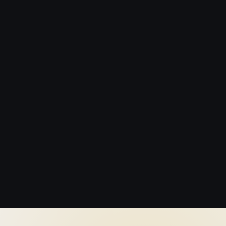
оекта
NUAGE
.