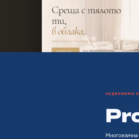
НЕДВИЖИМИ И
Pr
Многоезична 