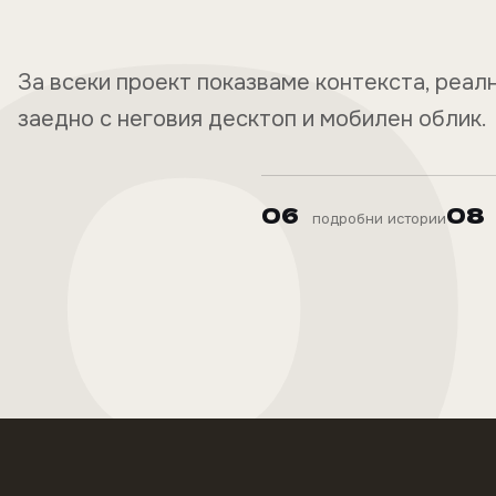
За всеки проект показваме контекста, реа
заедно с неговия десктоп и мобилен облик.
06
08
подробни истории